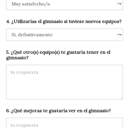
4. ¿Utilizarías el gimnasio si tuviese nuevos equipos?
C
5. ¿Qué otro(s) equipo(s) te gustaría tener en el
o
gimnasio?
r
r
e
o
¿
E
s
t
á
s
6. ¿Qué mejoras te gustaría ver en el gimnasio?
¿
E
s