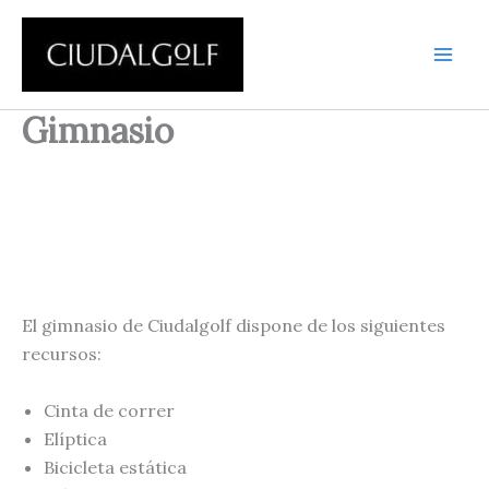
Ir
al
contenido
Gimnasio
El gimnasio de Ciudalgolf dispone de los siguientes
recursos:
Cinta de correr
Elíptica
Bicicleta estática